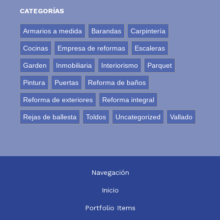
CATEGORÍAS
Armarios a medida
Barandas
Carpintería
Cocinas
Empresa de reformas
Escaleras
Garden
Inmobiliaria
Interiorismo
Parquet
Pintura
Puertas
Reforma de baños
Reforma de exteriores
Reforma integral
Rejas de ballesta
Toldos
Uncategorized
Vallado
Navegación
Inicio
Portfolio Items