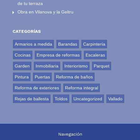
de tu terraza
Obra en Vilanova y la Geltru
CATEGORÍAS
Armarios a medida
Barandas
Carpintería
Cocinas
Empresa de reformas
Escaleras
Garden
Inmobiliaria
Interiorismo
Parquet
Pintura
Puertas
Reforma de baños
Reforma de exteriores
Reforma integral
Rejas de ballesta
Toldos
Uncategorized
Vallado
Navegación