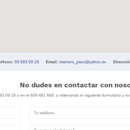
léfono:
93 683 09 29
Email:
interiors_paco@yahoo.es
Direcció
No dudes en contactar con nos
83 09 29 o en el 609 481 669, o rellenando el siguiente formulario y n