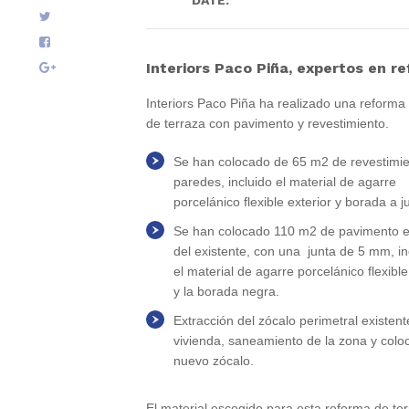
DATE:
5
enero
2020
.
Interiors Paco Piña, expertos en r
Interiors Paco Piña ha realizado una reforma 
de terraza con pavimento y revestimiento.
Se han colocado de 65 m2 de revestimi
paredes, incluido el material de agarre
porcelánico flexible exterior y borada a j
Se han colocado 110 m2 de pavimento 
del existente, con una junta de 5 mm, i
el material de agarre porcelánico flexible
y la borada negra.
Extracción del zócalo perimetral existent
vivienda, saneamiento de la zona y colo
nuevo zócalo.
El material escogido para esta reforma de te