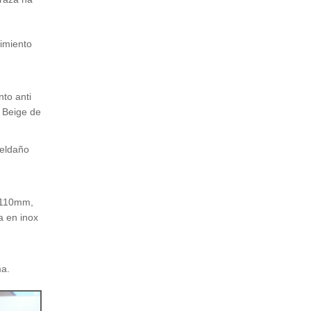
imiento
to anti
a Beige de
peldaño
x110mm,
a en inox
ma.