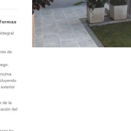
eformas
integral
ento de
uego.
encima
ncluyendo
 exterior
e de la
cación del
rraza ha