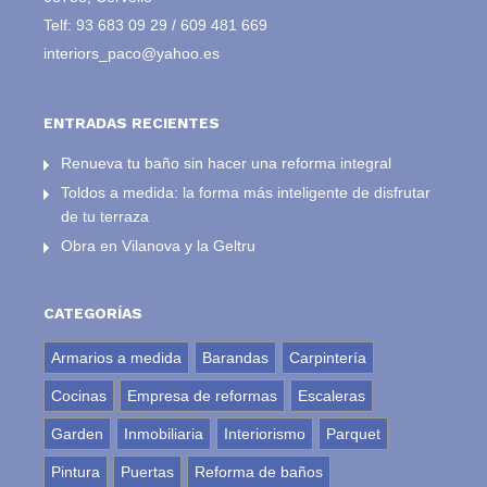
Telf:
93 683 09 29
/
609 481 669
interiors_paco@yahoo.es
ENTRADAS RECIENTES
Renueva tu baño sin hacer una reforma integral
Toldos a medida: la forma más inteligente de disfrutar
de tu terraza
Obra en Vilanova y la Geltru
CATEGORÍAS
Armarios a medida
Barandas
Carpintería
Cocinas
Empresa de reformas
Escaleras
Garden
Inmobiliaria
Interiorismo
Parquet
Pintura
Puertas
Reforma de baños