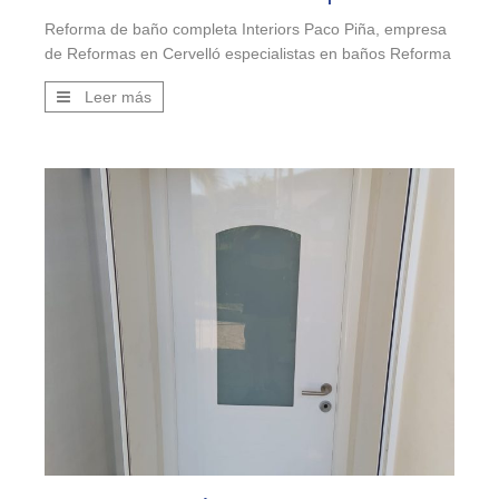
e
Reforma de baño completa Interiors Paco Piña, empresa
Exposi
de Reformas en Cervelló especialistas en baños Reforma
empre
integral de cuarto de baño. Tenía bañera y mueble de
exposi
Leer más
baño de obra y se derribó todo para alicatar el baño con
instal
cerámicas de porcelana. ¿Qué hicimos? La pared frontal
Combin
de la ducha con relieve y resto de paredes […]
con gu
exposi