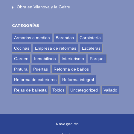
Obra en Vilanova y la Geltru
CATEGORÍAS
Armarios a medida
Barandas
Carpintería
Cocinas
Empresa de reformas
Escaleras
Garden
Inmobiliaria
Interiorismo
Parquet
Pintura
Puertas
Reforma de baños
Reforma de exteriores
Reforma integral
Rejas de ballesta
Toldos
Uncategorized
Vallado
Navegación