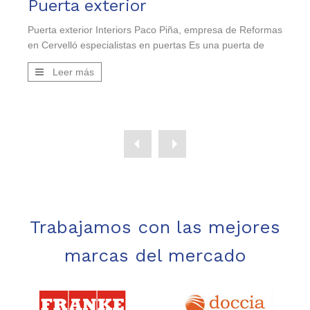
Reforma de una vivienda vacacional en el Delta del Ebro
Puerta exterior
 Ebro
Puerta exterior Interiors Paco Piña, empresa de Reformas
Refor
en Cervelló especialistas en puertas Es una puerta de
hoja oculta en aluminio modelo Cabernet 1 C, con las
Leer más
siguientes características: Lacado en blanco Vidrio doble
laminar mate liso de seguridad (existe una gran variedad
de modelos, una amplia gama de colores según la carta
RAL, y […]
Trabajamos con las mejores
marcas del mercado