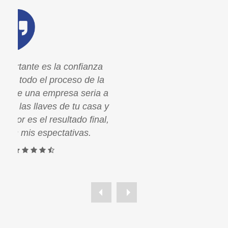
a
Para mi lo más importante es la confianza
la
que me dio Paco con todo el proceso de la
a a
obra. La tranquilidad de una empresa seria a
a y
la que tu puedas dejar las llaves de tu casa y
al,
estar tranquila. Lo mejor es el resultado final,
superó con creces mis espectativas.
Lydia V.