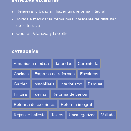
ENTRADAS RECIENTES
Renueva tu baño sin hacer una reforma integral
Toldos a medida: la forma más inteligente de disfrutar
de tu terraza
Obra en Vilanova y la Geltru
CATEGORÍAS
Armarios a medida
Barandas
Carpintería
Cocinas
Empresa de reformas
Escaleras
Garden
Inmobiliaria
Interiorismo
Parquet
Pintura
Puertas
Reforma de baños
Reforma de exteriores
Reforma integral
Rejas de ballesta
Toldos
Uncategorized
Vallado