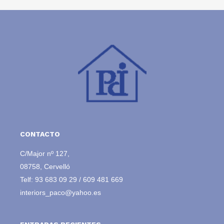
CONTACTO
C/Major nº 127,
08758, Cervelló
Telf:
93 683 09 29
/
609 481 669
interiors_paco@yahoo.es