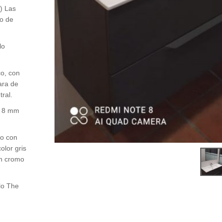
) Las
to de
lo
co, con
ara de
tral.
de 8 mm
do con
lor gris
en cromo
lo The