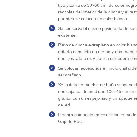
tipo pizarra de 30×60 cm, de color negro
racholas del interior de la ducha y el res
paredes se colocan en color blanco.
Se conservó el mismo pavimento de sue
existente.
Plato de ducha extraplano en color blan
grifería completa en cromo y una mamp
dos fijos laterales y puerta corredera cen
Se colocan accesorios en inox, cristal 
serigrafiado.
Se instala un mueble de baño suspendi
dos cajones de medidas 100×45 cm en co
grafito, con un espejo liso y un aplique 
de led.
Inodoro compacto en color blanco mode
Gap de Roca.