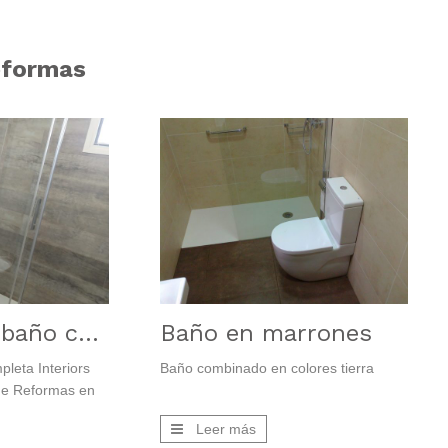
eformas
Reforma de baño completa
Baño en marrones
leta Interiors
Baño combinado en colores tierra
de Reformas en
s en baños
Leer más
uarto de baño.