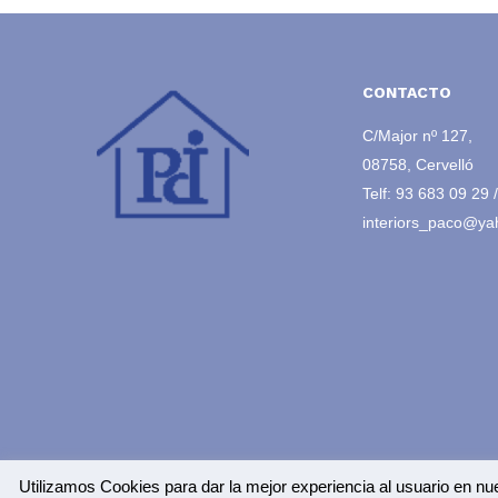
CONTACTO
C/Major nº 127,
08758, Cervelló
Telf:
93 683 09 29
interiors_paco@ya
Navegación
Inicio
>
Portfolio Items
>
Utilizamos Cookies para dar la mejor experiencia al usuario en nu