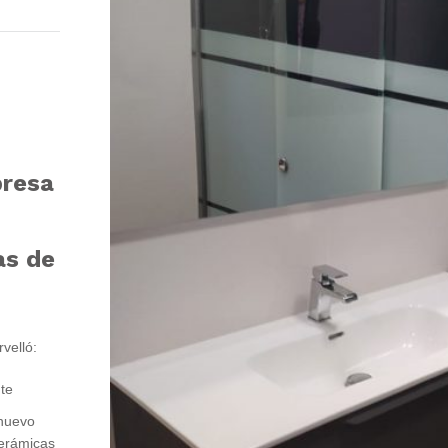
presa
ó
as de
velló:
nte
 nuevo
cerámicas