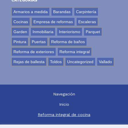
Armarios a medida
Barandas
Carpintería
Cocinas
Empresa de reformas
Escaleras
Garden
Inmobiliaria
Interiorismo
Parquet
Pintura
Puertas
Reforma de baños
Reforma de exteriores
Reforma integral
Rejas de ballesta
Toldos
Uncategorized
Vallado
Navegación
Inicio
Reforma integral de cocina