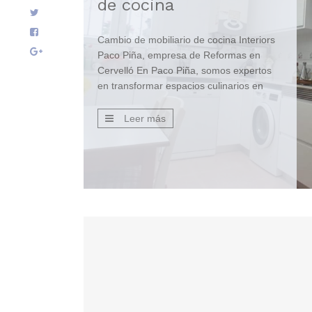
de cocina
Cambio de mobiliario de cocina Interiors
Paco Piña, empresa de Reformas en
Cervelló En Paco Piña, somos expertos
en transformar espacios culinarios en
lugares llenos de vida y funcionalidad.
Uno de los proyectos más recientes y
Leer más
emocionantes ha sido el cambio de
mobiliario de cocina, manteniendo las
mismas racholas pero elevando el zócalo
a una […]