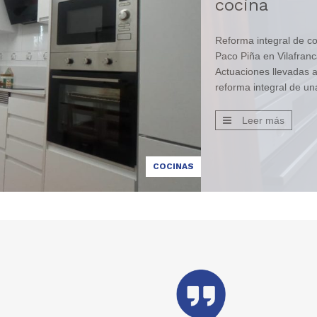
cocina
Reforma integral de c
Paco Piña en Vilafran
Actuaciones llevadas a
reforma integral de un
Vilafranca del Penedé
albañilería Desmontar 
Leer más
de cocina y elementos 
actuales. Repicado de
extracción de escomb
COCINAS
nivelado de paredes pa
[…]