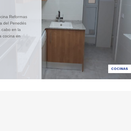
ocina Reformas
ca del Penedés
 cabo en la
a cocina en
s: Obra de
y extraer mobiliario
de servicios
 paredes y
ros. Revocado o
COCINAS
ra recibir nuevos