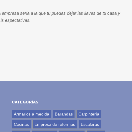
 empresa seria a la que tu puedas dejar las llaves de tu casa y
mis espectativas.
CATEGORÍAS
Armarios a medida
Barandas
Carpintería
Cocinas
Empresa de reformas
Escaleras