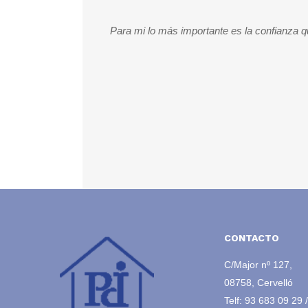
aves de tu casa y
Para mi lo más importante es la confianza qu
CONTACTO
C/Major nº 127,
08758, Cervelló
Telf:
93 683 09 29