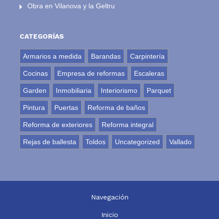
Obra en Vilanova y la Geltru
CATEGORÍAS
Armarios a medida
Barandas
Carpintería
Cocinas
Empresa de reformas
Escaleras
Garden
Inmobiliaria
Interiorismo
Parquet
Pintura
Puertas
Reforma de baños
Reforma de exteriores
Reforma integral
Rejas de ballesta
Toldos
Uncategorized
Vallado
Navegación
Inicio