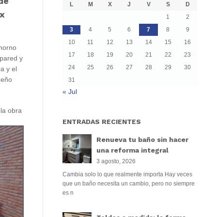
de
L
M
X
J
V
S
D
ix
1
2
3
4
5
6
7
8
9
10
11
12
13
14
15
16
 horno
17
18
19
20
21
22
23
 pared y
24
25
26
27
28
29
30
a y el
ueño
31
« Jul
la obra
ENTRADAS RECIENTES
Renueva tu baño sin hacer
una reforma integral
3 agosto, 2026
Cambia solo lo que realmente importa Hay veces
que un baño necesita un cambio, pero no siempre
es n