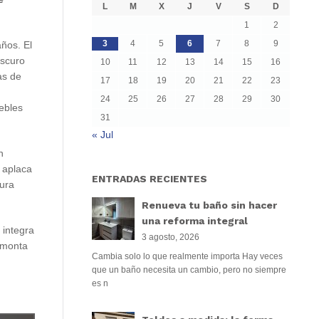
L
M
X
J
V
S
D
1
2
3
4
5
6
7
8
9
ños. El
oscuro
10
11
12
13
14
15
16
as de
17
18
19
20
21
22
23
24
25
26
27
28
29
30
ebles
31
« Jul
n
 aplaca
ENTRADAS RECIENTES
tura
Renueva tu baño sin hacer
una reforma integral
 integra
3 agosto, 2026
 monta
Cambia solo lo que realmente importa Hay veces
que un baño necesita un cambio, pero no siempre
es n