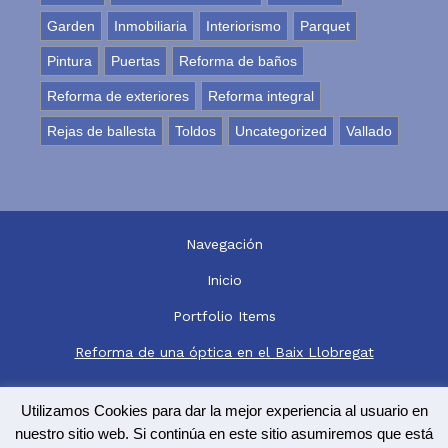
Garden
Inmobiliaria
Interiorismo
Parquet
Pintura
Puertas
Reforma de baños
Reforma de exteriores
Reforma integral
Rejas de ballesta
Toldos
Uncategorized
Vallado
Navegación
Inicio
Portfolio Items
Reforma de una óptica en el Baix Llobregat
© 2019 Copyright
Guia33 SL
Utilizamos Cookies para dar la mejor experiencia al usuario en
nuestro sitio web. Si continúa en este sitio asumiremos que está