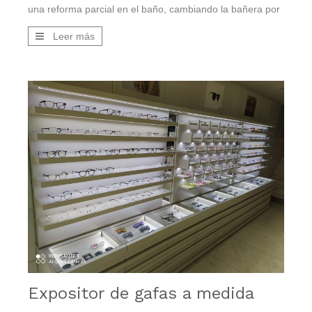
una reforma parcial en el baño, cambiando la bañera por
plato de ducha y una puerta de aluminio en el balcón que
Leer más
hace de cerramiento para un pequeño trastero.
Expositor de gafas a medida