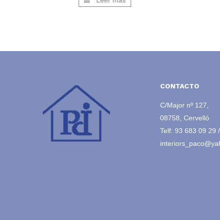
Leer más
CONTACTO
C/Major nº 127,
08758, Cervelló
Telf:
93 683 09 29
interiors_paco@ya