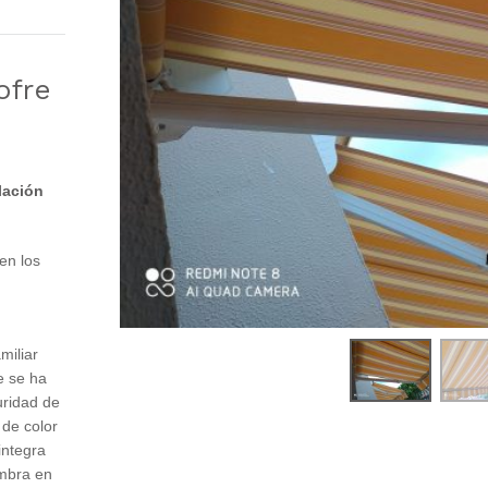
ofre
lación
 en los
miliar
e se ha
ridad de
de color
integra
ombra en