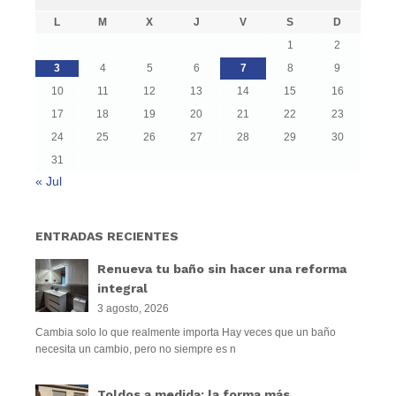
L
M
X
J
V
S
D
1
2
3
4
5
6
7
8
9
10
11
12
13
14
15
16
17
18
19
20
21
22
23
24
25
26
27
28
29
30
31
« Jul
ENTRADAS RECIENTES
Renueva tu baño sin hacer una reforma
integral
3 agosto, 2026
Cambia solo lo que realmente importa Hay veces que un baño
necesita un cambio, pero no siempre es n
Toldos a medida: la forma más