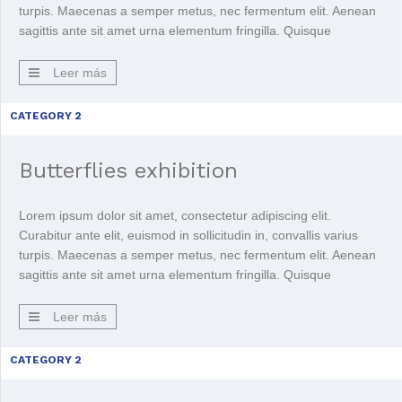
turpis. Maecenas a semper metus, nec fermentum elit. Aenean
sagittis ante sit amet urna elementum fringilla. Quisque
venenatis purus ac eros ullamcorper pellentesque. Nullam
sodales et massa id condimentum. Sed nulla sem, rutrum id
Leer más
nulla ac, sagittis tempor […]
CATEGORY 2
Butterflies exhibition
Lorem ipsum dolor sit amet, consectetur adipiscing elit.
Curabitur ante elit, euismod in sollicitudin in, convallis varius
turpis. Maecenas a semper metus, nec fermentum elit. Aenean
sagittis ante sit amet urna elementum fringilla. Quisque
venenatis purus ac eros ullamcorper pellentesque. Nullam
sodales et massa id condimentum. Sed nulla sem, rutrum id
Leer más
nulla ac, sagittis tempor […]
CATEGORY 2