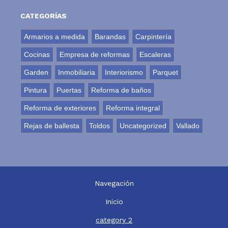
CATEGORÍAS
Armarios a medida
Barandas
Carpintería
Cocinas
Empresa de reformas
Escaleras
Garden
Inmobiliaria
Interiorismo
Parquet
Pintura
Puertas
Reforma de baños
Reforma de exteriores
Reforma integral
Rejas de ballesta
Toldos
Uncategorized
Vallado
Navegación
Inicio
category 2