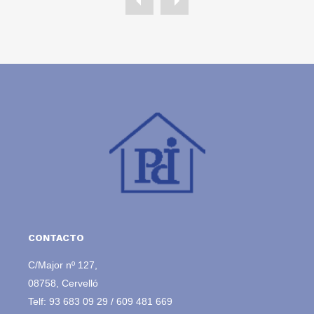
CONTACTO
C/Major nº 127,
08758, Cervelló
Telf:
93 683 09 29
/
609 481 669