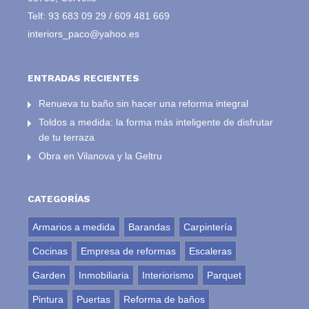
Telf:
93 683 09 29
/
609 481 669
interiors_paco@yahoo.es
ENTRADAS RECIENTES
Renueva tu baño sin hacer una reforma integral
Toldos a medida: la forma más inteligente de disfrutar
de tu terraza
Obra en Vilanova y la Geltru
CATEGORÍAS
Armarios a medida
Barandas
Carpintería
Cocinas
Empresa de reformas
Escaleras
Garden
Inmobiliaria
Interiorismo
Parquet
Pintura
Puertas
Reforma de baños