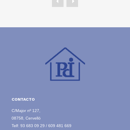
CONTACTO
C/Major nº 127,
08758, Cervelló
Telf:
93 683 09 29
/
609 481 669