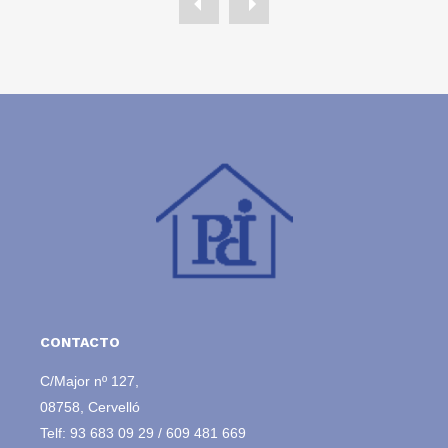
CONTACTO
C/Major nº 127,
08758, Cervelló
Telf:
93 683 09 29
/
609 481 669