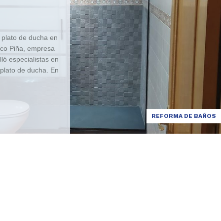
 plato de ducha en
aco Piña, empresa
ló especialistas en
plato de ducha. En
zado un cambio de
ha. Comenzamos
e 170 x 70. Una vez
, pusimos un plato
REFORMA DE BAÑOS