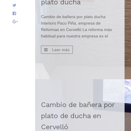
plato ducha
Cambio de bañera por plato ducha
Interiors Paco Piña, empresa de
Reformas en Cervelló La reforma más
habitual para nuestra empresa es el
cambio de bañera por plato de ducha. En
este caso concreto, los clientes quieren
Leer más
realizar el cambio por comodidad. Les
resulta más fácil y cómodo tener un plato
de ducha amplio que […]
Cambio de bañera por
plato de ducha en
Cervelló