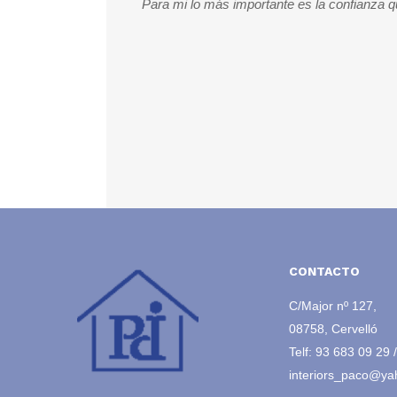
aves de tu casa y
Para mi lo más importante es la confianza qu
CONTACTO
C/Major nº 127,
08758, Cervelló
Telf:
93 683 09 29
interiors_paco@ya