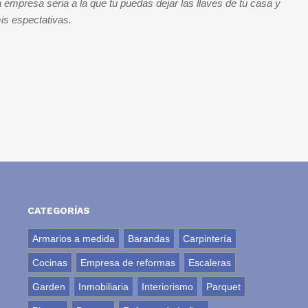
 empresa seria a la que tu puedas dejar las llaves de tu casa y
mis espectativas.
CATEGORÍAS
Armarios a medida
Barandas
Carpintería
Cocinas
Empresa de reformas
Escaleras
Garden
Inmobiliaria
Interiorismo
Parquet