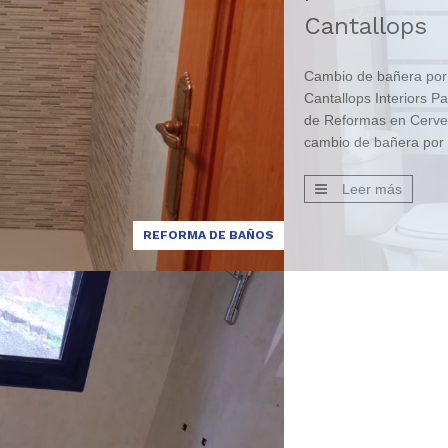
Cantallops
Cambio de bañera por
Cantallops Interiors P
de Reformas en Cervel
cambio de bañera por 
esta obra hemos reali
bañera por plato duc
Leer más
quintando la bañera d
la bañera estuvo fuera
REFORMA DE BAÑOS
[…]
0