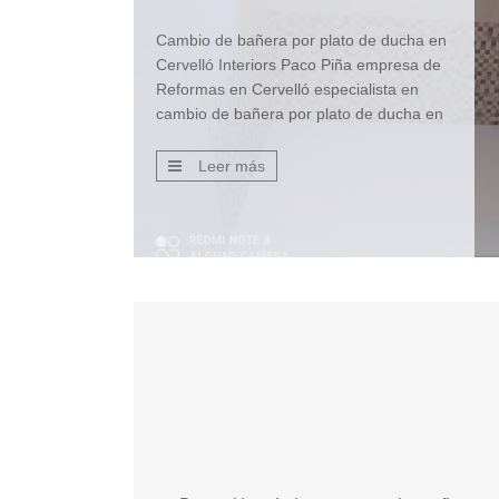
Cambio de bañera por plato de ducha en
Cervelló Interiors Paco Piña empresa de
Reformas en Cervelló especialista en
cambio de bañera por plato de ducha en
Cervelló Cambio de bañera por plato de
ducha. La obra consiste en extraer
Leer más
bañera existente, alicatar con nuevas
racholas todo el perímetro a una altura
de 90 […]