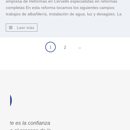
empresa de Reformas en Cervelló especialistas en reformas
completas En esta reforma tocamos los siguientes campos:
trabajos de albañilería, instalación de agua, luz y desagües. La
pared de la derecha se alicató con la combinación de dos
modelos diferentes, dando una nueva personalidad a la cocina.
Leer más
[…]
1
2
→
a
Para mi lo más importante es la confianza