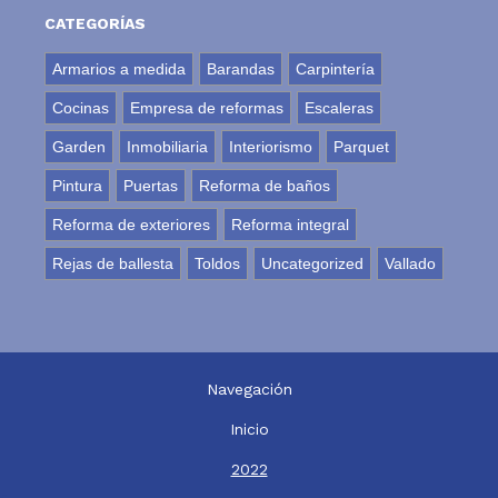
CATEGORÍAS
Armarios a medida
Barandas
Carpintería
Cocinas
Empresa de reformas
Escaleras
Garden
Inmobiliaria
Interiorismo
Parquet
Pintura
Puertas
Reforma de baños
Reforma de exteriores
Reforma integral
Rejas de ballesta
Toldos
Uncategorized
Vallado
Navegación
Inicio
2022