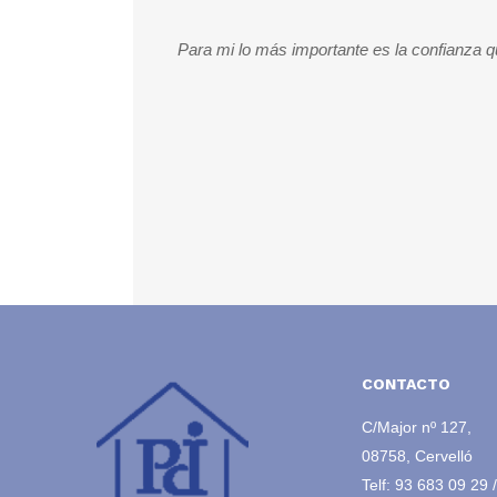
aves de tu casa y
Para mi lo más importante es la confianza qu
CONTACTO
C/Major nº 127,
08758, Cervelló
Telf:
93 683 09 29