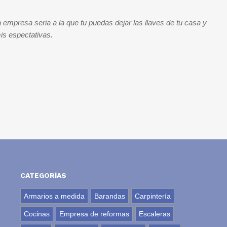
 empresa seria a la que tu puedas dejar las llaves de tu casa y
mis espectativas.
CATEGORÍAS
Armarios a medida
Barandas
Carpintería
Cocinas
Empresa de reformas
Escaleras