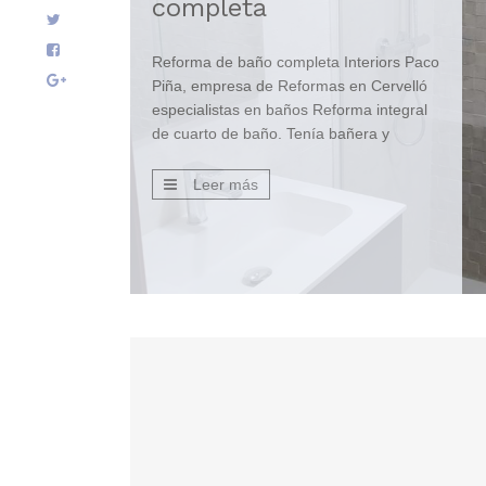
completa
Reforma de baño completa Interiors Paco
Piña, empresa de Reformas en Cervelló
especialistas en baños Reforma integral
de cuarto de baño. Tenía bañera y
mueble de baño de obra y se derribó
todo para alicatar el baño con cerámicas
Leer más
de porcelana. ¿Qué hicimos? La pared
frontal de la ducha con relieve y resto de
paredes […]